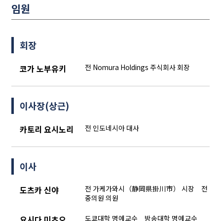
임원
회장
전 Nomura Holdings 주식회사 회장
코가 노부유키
이사장(상근)
전 인도네시아 대사
카토리 요시노리
이사
전 가케가와시（静岡県掛川市） 시장 전
도츠카 신야
중의원 의원
도쿄대학 명예교수 방송대학 명예교수
요시다 미츠오