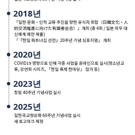
2018년
「일한 문화・인적 교류 추진을 향한 유식자 회합（日韓文化・人
的交流推進に向けた有識者会合）」개최 (총 4회 / 일본 외무 대
신에게 제언 제출)
「『한일 파트너십 선언』20주년 기념 심포지엄」 개최
2020년
COVID19 영향으로 인해 각종 사업을 온라인으로 실시(청소년교
류, 강연회 시리즈, 「한일 축제 한마당」 참가 등)
2023년
창립 40주년 기념사업 실시
2025년
일한국교정상화 60주년 기념사업 실시
새 로고마크 제정