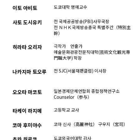
도쿄대학 명예교수
이토 아비토
전 국제공공방송(PBI)사무국장
사토 도시유키
전 ＮＨＫ국제방송총국 특별주간（特別主
幹）
극작가 연출가
히라타 오리자
예술문화관광전문직대학(芸術文化観光専
門職大学) 학장
전 SJC(서울재팬클럽) 이사장
나카지마 토오루
일본경제단체연합회 종합정책연구소
오오타 마코토
Counselor（参与）
고등학교 교사
타케이 하지메
코마 신사（高麗神社） 구우지（宮司）
코마 후미야수
도쿄외국어대학 감사
츠카 히로코