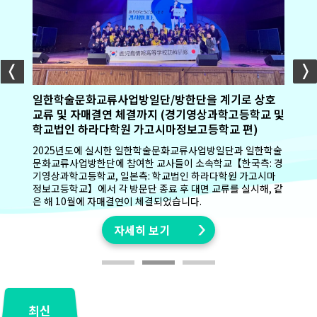
일한학술문화교류사업방일단/방한단을 계기로 상호
교류 및 자매결연 체결까지 (경기영상과학고등학교 및
학교법인 하라다학원 가고시마정보고등학교 편)
2025년도에 실시한 일한학술문화교류사업방일단과 일한학술
자세히 보기
자세히 보기
문화교류사업방한단에 참여한 교사들이 소속학교【한국측: 경
기영상과학고등학교, 일본측: 학교법인 하라다학원 가고시마
자세히 보기
자세히 보기
정보고등학교】에서 각 방문단 종료 후 대면 교류를 실시해, 같
은 해 10월에 자매결연이 체결되었습니다.
자세히 보기
최신