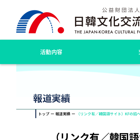
活動内容
報道実績
トップ
報道実績
（リンク有／韓国語サイト）KFの招
（リンク有／韓国語