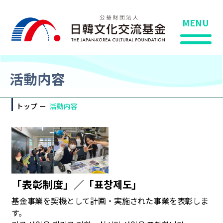
MENU
活動内容
トップ
活動内容
「表彰制度」／「표창제도」
基金事業を契機として計画・実施された事業を表彰しま
す。