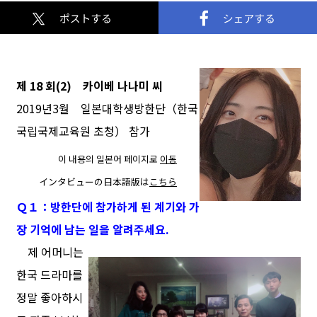
제 18 회(2) 카이베 나나미 씨
2019년3월 일본대학생방한단（한국
국립국제교육원 초청） 참가
●●
이 내용의 일본어 페이지로
이동
●●
インタビューの日本語版は
こちら
Ｑ１：방한단에 참가하게 된 계기와 가
장 기억에 남는 일을 알려주세요.
제 어머니는
한국 드라마를
정말 좋아하시