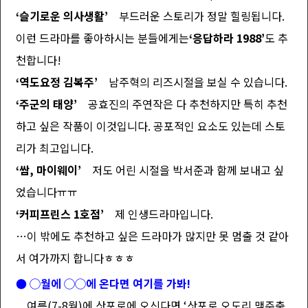
‘슬기로운 의사생활’
부드러운 스토리가 정말 힐링됩니다.
이런 드라마를 좋아하시는 분들에게는
‘응답하라 1988’
도 추
천합니다!
‘역도요정 김복주’
남주혁의 리즈시절을 보실 수 있습니다.
‘주군의 태양’
공효진의 주연작은 다 추천하지만 특히 추천
하고 싶은 작품이 이것입니다. 공포적인 요소도 있는데 스토
리가 최고입니다.
‘쌈, 마이웨이’
저도 어린 시절을 박서준과 함께 보내고 싶
었습니다ㅠㅠ
‘커피프린스 1호점’
제 인생드라마입니다.
…이 밖에도 추천하고 싶은 드라마가 많지만 못 멈출 것 같아
서 여가까지 합니다ㅎㅎㅎ
● ◯월에 ◯◯에 온다면 여기를 가봐!
여름(7-8월)에 삿포로에 오신다면 ‘삿포로 오도리 맥주축