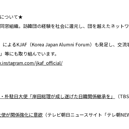
um）について★
同窓組織。訪韓団の経験を社会に還元し、団を越えたネットワ
るKJAF（Korea Japan Alumni Forum）も発足
」等にも取り組んでいます。
.instagram.com/jkaf_official/
・朴駐日大使「岸田総理が成し遂げた日韓関係継承を」
（TB
大使が関係強化に意欲
（テレビ朝日ニュースサイト「テレ朝NEWS」