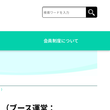
会員制度について
』）
す （ブース運営：