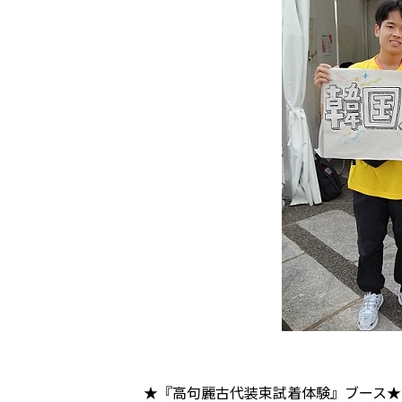
★『高句麗古代装束試着体験』ブース★