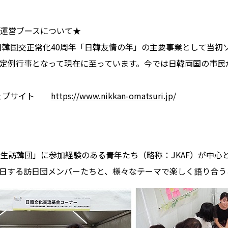
運営ブースについて★
日韓国交正常化40周年「日韓友情の年」の主要事業として当初ソ
定例行事となって現在に至っています。今では日韓両国の市民
式ウェブサイト
https://www.nikkan-omatsuri.jp/
訪韓団」に参加経験のある青年たち（略称：JKAF）が中心
日する訪日団メンバーたちと、様々なテーマで楽しく語り合う