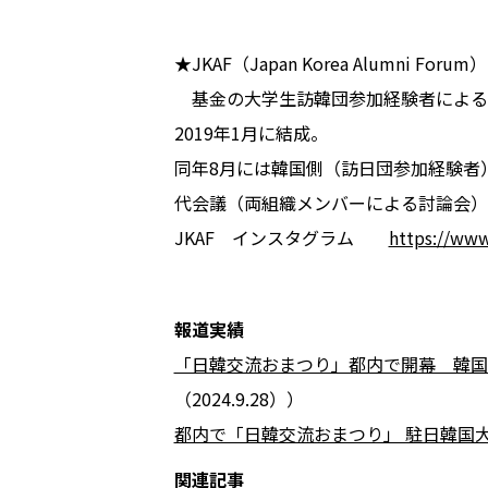
★JKAF（Japan Korea Alumni For
基金の大学生訪韓団参加経験者による
2019年1月に結成。
同年8月には韓国側（訪日団参加経験者）によ
代会議（両組織メンバーによる討論会）
JKAF インスタグラム
https://www
報道実績
「日韓交流おまつり」都内で開幕 韓国
（2024.9.28））
都内で「日韓交流おまつり」 駐日韓国
関連記事