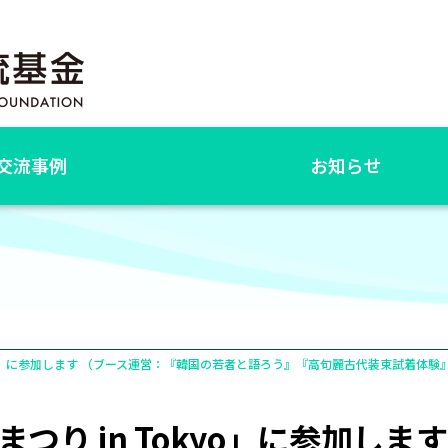
交流事例
お知らせ
kyo」に参加します （ブース運営：『韓国の若者と語ろう』『高句麗古代装束試着体験
つり in Tokyo」に参加しま