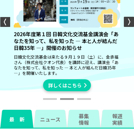
2026年度第１回 日韓文化交流基金講演会「あ
なたを知って、私を知った ― 本と人が結んだ
日韓35年 ―」開催のお知らせ
日韓文化交流基金は来たる９月１９日（土）に、金承福
さん（株式会社クオン代表）を講師に迎え、講演会「あ
なたを知って、私を知った ― 本と人が結んだ日韓35年
詳しくはこちら
詳しくはこちら
詳しくはこちら
詳しくはこちら
―」を開催いたします。
詳しくはこちら
募集
報道
最 新
ニュース
情報
実績