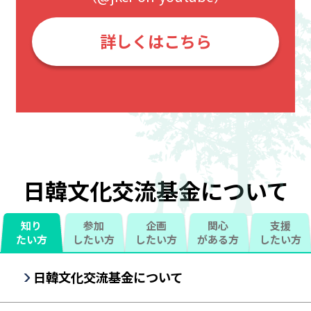
詳しくはこちら
日韓文化交流基金について
知り
参加
企画
関心
支援
たい
方
したい
方
したい
方
がある
方
したい
方
日韓文化交流基金について