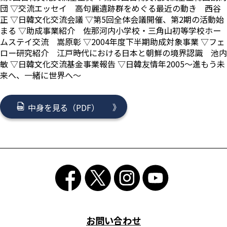
団 ▽交流エッセイ 高句麗遺跡群をめぐる最近の動き 西谷
正 ▽日韓文化交流会議 ▽第5回全体会議開催、第2期の活動始
まる ▽助成事業紹介 佐那河内小学校・三角山初等学校ホー
ムステイ交流 嵩原彰 ▽2004年度下半期助成対象事業 ▽フェ
ロー研究紹介 江戸時代における日本と朝鮮の境界認識 池内
敏 ▽日韓文化交流基金事業報告 ▽日韓友情年2005～進もう未
来へ、一緒に世界へ～
中身を見る（PDF）
お問い合わせ