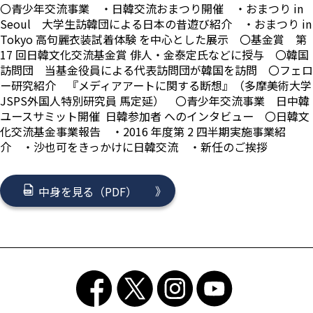
〇青少年交流事業 ・日韓交流おまつり開催 ・おまつり in
Seoul 大学生訪韓団による日本の昔遊び紹介 ・おまつり in
Tokyo 高句麗衣装試着体験 を中心とした展示 〇基金賞 第
17 回日韓文化交流基金賞 俳人・金泰定氏などに授与 〇韓国
訪問団 当基金役員による代表訪問団が韓国を訪問 〇フェロ
ー研究紹介 『メディアアートに関する断想』（多摩美術大学
JSPS外国人特別研究員 馬定延） 〇青少年交流事業 日中韓
ユースサミット開催 日韓参加者 へのインタビュー 〇日韓文
化交流基金事業報告 ・2016 年度第 2 四半期実施事業紹
介 ・沙也可をきっかけに日韓交流 ・新任のご挨拶
中身を見る（PDF）