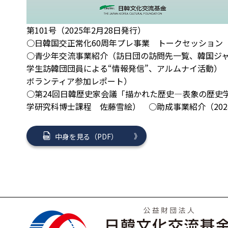
第101号（2025年2月28日発行）
○日韓国交正常化60周年プレ事業 トークセッション
○青少年交流事業紹介（訪日団の訪問先一覧、韓国ジ
学生訪韓団団員による“情報発信”、アルムナイ活動） ○JKAF
ボランティア参加レポート）
○第24回日韓歴史家会議「描かれた歴史―表象の歴史
学研究科博士課程 佐藤雪絵） ○助成事業紹介（202
中身を見る（PDF）