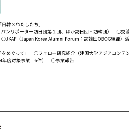
「日韓×わたしたち」
ャパンリポーター訪日団第１団、ほか訪日団・訪韓団） ○交
（Japan Korea Alumni Forum：訪韓団OBOG組織
学をめぐって」 ○フェロー研究紹介（建国大学アジアコンテ
4年度対象事業 6件） ○事業報告