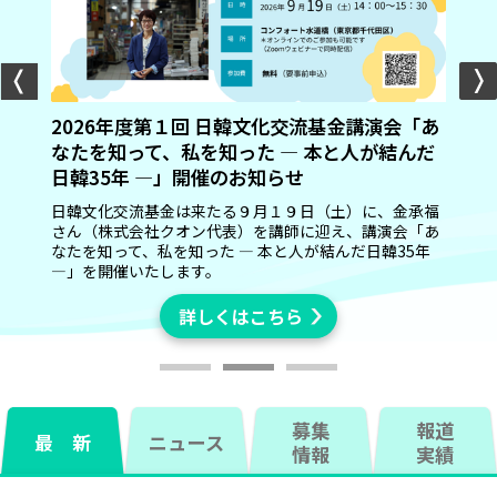
2026年度第１回 日韓文化交流基金講演会「あ
なたを知って、私を知った ― 本と人が結んだ
日韓35年 ―」開催のお知らせ
日韓文化交流基金は来たる９月１９日（土）に、金承福
さん（株式会社クオン代表）を講師に迎え、講演会「あ
なたを知って、私を知った ― 本と人が結んだ日韓35年
詳しくはこちら
詳しくはこちら
詳しくはこちら
詳しくはこちら
―」を開催いたします。
詳しくはこちら
募集
報道
最 新
ニュース
情報
実績