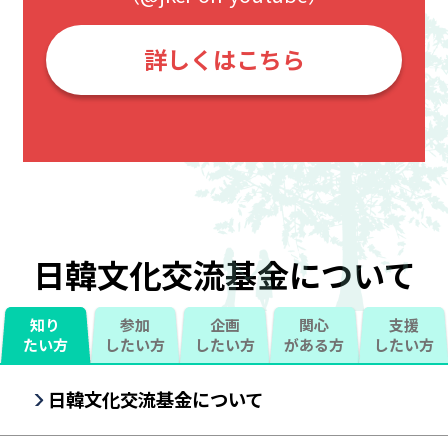
詳しくはこちら
日韓文化交流基金について
知り
参加
企画
関心
支援
たい
方
したい
方
したい
方
がある
方
したい
方
日韓文化交流基金について