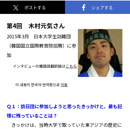
第4回 木村元気さん
2015年3月 日本大学生訪韓団
（韓国国立国際教育院招聘）に参
加
インタビューの韓国語翻訳版は
こちら
●●
●●
이 내용의 한국어 번역판으로
이동
Ｑ１：訪日団に参加しようと思ったきっかけと、最も記
憶に残っていることは？
きっかけは、当時大学で取っていた東アジアの歴史に