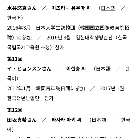
水谷悠真さん ／ 미즈타니 유우마 씨
（
日本語
／
한국어
）
2016年3月 日本大学生訪韓団（韓国国立国際教育院招
聘）に参加 ／ 2016년 3월 일본대학생방한단（한국
국립국제교육원 초청）참가
第11回
イ・ヒョンスンさん ／ 이현승 씨
（
日本語
／
한
국어
）
2017年1月 韓国青年訪日団に参加 ／ 2017년 1월
한국청년방일단 참가
第12回
田坂真希さん ／ 타사카 마키 씨
（
日本語
／
한국
어
）