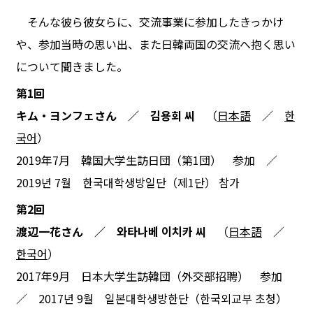
そんな彼ら彼女らに、交流事業に参加したきっかけ
や、参加当時の思い出、また日韓両国の交流へ抱く思い
について聞きました。
第1回
キム・ヨンフェさん ／ 김용회 씨
（
日本語
／
한
국어
）
2019年7月 韓国大学生訪日団（第1団） 参加 ／
2019년 7월 한국대학생방일단（제1단） 참가
第2回
渡辺一花さん ／ 와타나베 이치카 씨
（
日本語
／
한국어
）
2017年9月 日本大学生訪韓団（外交部招聘） 参加
／ 2017년 9월 일본대학생방한단（한국외교부 초청）