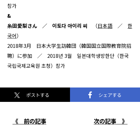
참가
&
糸田愛梨さん ／ 이토다 아이리 씨
（
日本語
／
한
국어
）
2018年3月 日本大学生訪韓団（韓国国立国際教育院招
聘）に参加 ／ 2018년 3월 일본대학생방한단（한국
국립국제교육원 초청）참가
《 前の記事
次の記事 》