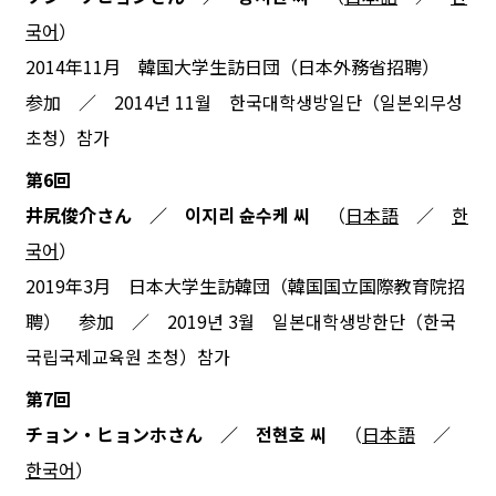
국어
）
2014年11月 韓国大学生訪日団（日本外務省招聘）
参加 ／ 2014년 11월 한국대학생방일단（일본외무성
초청）참가
第6回
井尻俊介さん ／ 이지리 슌수케 씨
（
日本語
／
한
국어
）
2019年3月 日本大学生訪韓団（韓国国立国際教育院招
聘） 参加 ／ 2019년 3월 일본대학생방한단（한국
국립국제교육원 초청）참가
第7回
チョン・ヒョンホさん ／ 전현호 씨
（
日本語
／
한국어
）