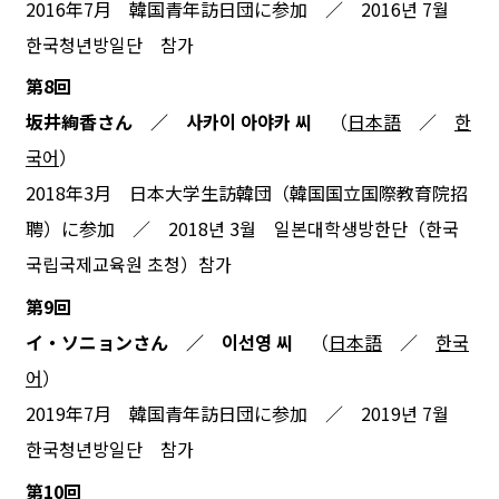
2016年7月 韓国青年訪日団に参加 ／ 2016년 7월
한국청년방일단 참가
第8回
坂井絢香さん ／ 사카이 아야카 씨
（
日本語
／
한
국어
）
2018年3月 日本大学生訪韓団（韓国国立国際教育院招
聘）に参加 ／ 2018년 3월 일본대학생방한단（한국
국립국제교육원 초청）참가
第9回
イ・ソニョンさん ／ 이선영 씨
（
日本語
／
한국
어
）
2019年7月 韓国青年訪日団に参加 ／ 2019년 7월
한국청년방일단 참가
第10回