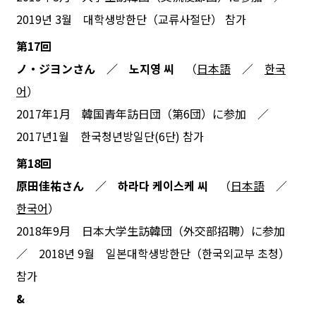
2019년 3월 대학생방한단（교류사절단） 참가
第17回
ノ・ジヨンさん ／ 노지영 씨
（
日本語
／
한국
어
）
2017年1月 韓国青年訪日団（第6団）に参加 ／
2017년1월 한국청년방일단(6단) 참가
第18回
原田佳祐さん ／ 하라다 케이스케 씨
（
日本語
／
한국어
）
2018年9月 日本大学生訪韓団（外交部招聘）に参加
／ 2018년 9월 일본대학생방한단（한국외교부 초청）
참가
&