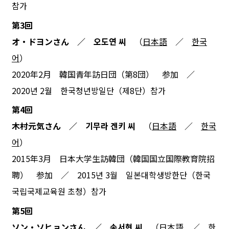
참가
第3回
オ・ドヨンさん ／ 오도연 씨
（
日本語
／
한국
어
）
2020年2月 韓国青年訪日団（第8団） 参加 ／
2020년 2월 한국청년방일단（제8단）참가
第4回
木村元気さん ／ 기무라 겐키 씨
（
日本語
／
한국
어
）
2015年3月 日本大学生訪韓団（韓国国立国際教育院招
聘） 参加 ／ 2015년 3월 일본대학생방한단（한국
국립국제교육원 초청）참가
第5回
ソン・ソヒョンさん ／ 송서현 씨
（
日本語
／
한