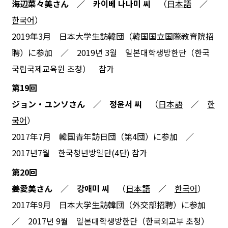
海辺菜々美さん ／ 카이베 나나미 씨
（
日本語
／
한국어
）
2019年3月 日本大学生訪韓団（韓国国立国際教育院招
聘）に参加 ／ 2019년 3월 일본대학생방한단（한국
국립국제교육원 초청） 참가
第19回
ジョン・ユンソさん ／ 정윤서 씨
（
日本語
／
한
국어
）
2017年7月 韓国青年訪日団（第4団）に参加 ／
2017년7월 한국청년방일단(4단) 참가
第20回
姜愛美さん ／ 강애미 씨
（
日本語
／
한국어
）
2017年9月 日本大学生訪韓団（外交部招聘）に参加
／ 2017년 9월 일본대학생방한단（한국외교부 초청）