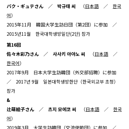
パク・ギュテさん ／ 박규태 씨
（
日本語
／
한국
어
）
2015年11月 韓国大学生訪日団（第2団）に参加 ／
2015년11월 한국대학생방일단(2단) 참가
第16回
佐々木彩乃さん ／ 사사키 아야노 씨
（
日本語
／
한국어
）
2017年9月 日本大学生訪韓団（外交部招聘）に参加
／ 2017년 9월 일본대학생방한단（한국외교부 초청）
참가
&
辻萌絵子さん ／ 츠지 모에코 씨
（
日本語
／
한국
어
）
2019年3月 大学生訪韓団（交流使節団）に参加 ／