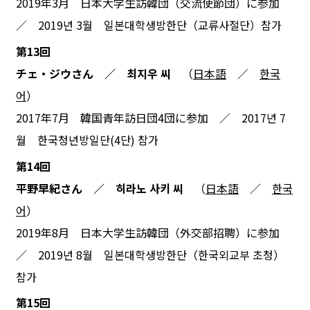
2019年3月 日本大学生訪韓団（交流使節団）に参加
／ 2019년 3월 일본대학생방한단（교류사절단）참가
第13回
チェ・ジウさん ／ 최지우 씨
（
日本語
／
한국
어
）
2017年7月 韓国青年訪日団4団に参加 ／ 2017년 7
월 한국청년방일단(4단) 참가
第14回
平野早紀さん ／ 히라노 사키 씨
（
日本語
／
한국
어
）
2019年8月 日本大学生訪韓団（外交部招聘）に参加
／ 2019년 8월 일본대학생방한단（한국외교부 초청）
참가
第15回