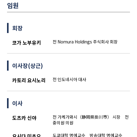
임원
회장
전 Nomura Holdings 주식회사 회장
코가 노부유키
이사장(상근)
전 인도네시아 대사
카토리 요시노리
이사
전 가케가와시（静岡県掛川市） 시장 전
도츠카 신야
중의원 의원
도쿄대학 명예교수 방송대학 명예교수
요시다 미츠오