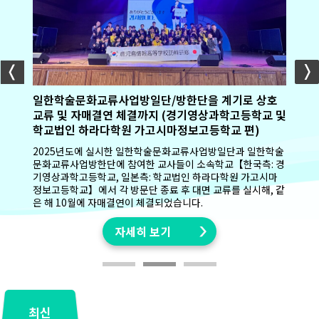
일한학술문화교류사업방일단/방한단을 계기로 상호
교류 및 자매결연 체결까지 (경기영상과학고등학교 및
학교법인 하라다학원 가고시마정보고등학교 편)
2025년도에 실시한 일한학술문화교류사업방일단과 일한학술
자세히 보기
자세히 보기
문화교류사업방한단에 참여한 교사들이 소속학교【한국측: 경
기영상과학고등학교, 일본측: 학교법인 하라다학원 가고시마
자세히 보기
자세히 보기
정보고등학교】에서 각 방문단 종료 후 대면 교류를 실시해, 같
은 해 10월에 자매결연이 체결되었습니다.
자세히 보기
최신