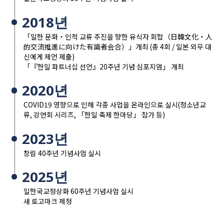
2018년
「일한 문화・인적 교류 추진을 향한 유식자 회합（日韓文化・人
的交流推進に向けた有識者会合）」개최 (총 4회 / 일본 외무 대
신에게 제언 제출)
「『한일 파트너십 선언』20주년 기념 심포지엄」 개최
2020년
COVID19 영향으로 인해 각종 사업을 온라인으로 실시(청소년교
류, 강연회 시리즈, 「한일 축제 한마당」 참가 등)
2023년
창립 40주년 기념사업 실시
2025년
일한국교정상화 60주년 기념사업 실시
새 로고마크 제정