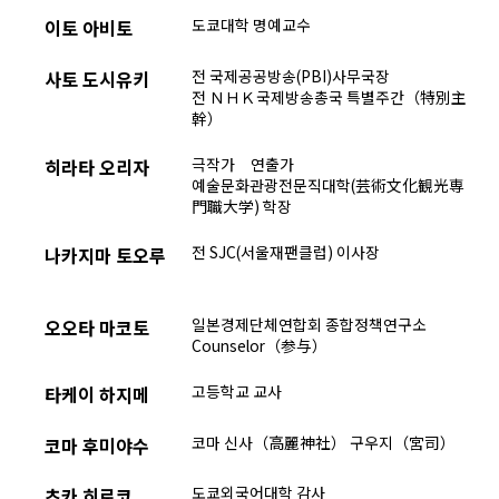
도쿄대학 명예교수
이토 아비토
전 국제공공방송(PBI)사무국장
사토 도시유키
전 ＮＨＫ국제방송총국 특별주간（特別主
幹）
극작가 연출가
히라타 오리자
예술문화관광전문직대학(芸術文化観光専
門職大学) 학장
전 SJC(서울재팬클럽) 이사장
나카지마 토오루
일본경제단체연합회 종합정책연구소
오오타 마코토
Counselor（参与）
고등학교 교사
타케이 하지메
코마 신사（高麗神社） 구우지（宮司）
코마 후미야수
도쿄외국어대학 감사
츠카 히로코